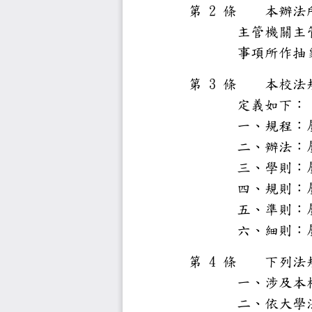
2
第
條
本辦
主管機
事項所
3
第
條
本校
定義如
一、規
二、辦
三、學
四、規
五、準
六、細
4
第
條
下列
一、涉
二、依