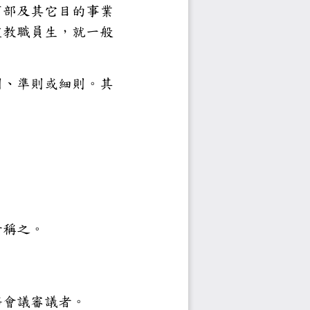
法、私立學校法、教育部及其它目
之職權，對本校不特定教職員生
程、辦法、學則、規則、準則或細
者稱之。
限或權責事項者稱之。
。
之事項者稱之。
程序者
技術性、程序性事項者稱之。
。
法令規定，應提經校務會議審議