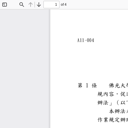
of 4
Toggle
Find
Previous
Next
Sidebar
A11
-
004
1
第
條
佛光
規內容
辦法」
本辦
作業規