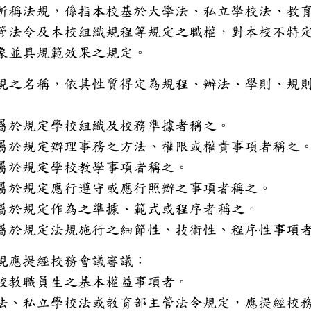
法所稱法規，係指本校基於大學
關主管法令及本校組織規程等規定
作抽象並具規範效果之規定。
法規之名稱，依其性質得定為規
下：
程：屬於規定學校組織及校務準據
法：屬於規定辦理事務之方法、權
則：屬於規定學校教學事項者稱之
則：屬於規定應行遵守或應行照辦
則：屬於規定作為之準據、範式或
稱之。
則：屬於規定法規施行之細節性、
法規應提經校務會議審議：
及本校教職員生之基本權益事項者
大學法、私立學校法或教育部主管