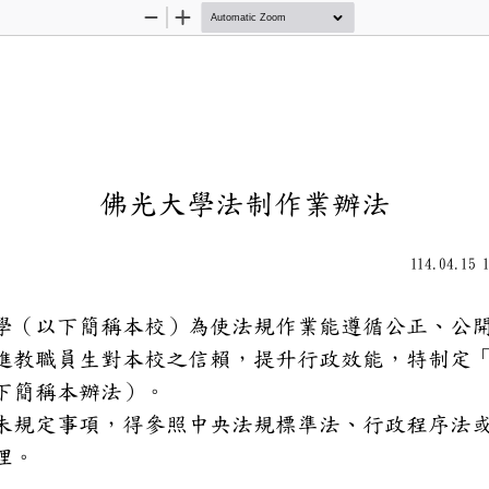
Zoom
Zoom
Out
In
佛光大學法制作業
114.0
大學（以下簡稱本校）為使法規
，促進教職員生對本校之信賴，提
（以下簡稱本辦法）。
法未規定事項，得參照中央法規
定辦理。