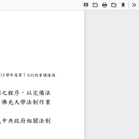
Current
Presentation
Open
Print
Download
To
View
Mode
辦法
4.15 113
7
學年度第
次行政會議通過
作業能遵循公正、公開之程序，以
升行政效能，特制定「佛光大學
標準法、行政程序法或中央政府相