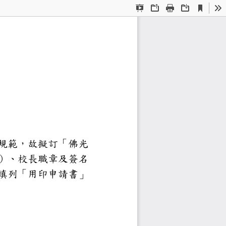
Current
Presentation
Open
Print
Download
To
View
Mode
業辦法制訂案
信時，建立正確之用印規範，故
信，計有校印（大小校印）、校
小校印用於支票。用印需填列「