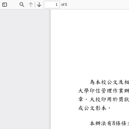
of 5
Toggle
Find
Previous
Next
Sidebar
為本校公
大學印信管
章。大校印
或公文影本
8
本辦法有
條