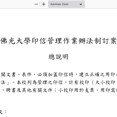
Zoom
Zoom
Out
In
佛光大學印信管理作
總說明
文及相關文書、表件，必須加蓋印
理作業辦法」。本校列為管理之印
用於獎狀、聘書及其他有關文件；
。
條文
：