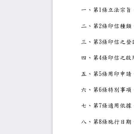
1
一、第
條立法
2
二、第
條印信
3
三、第
條印信
4
四、第
條印
信
之
5
五、第
條用印
6
六、第
條特別
7
七、第
條適用
8
八、第
條施行