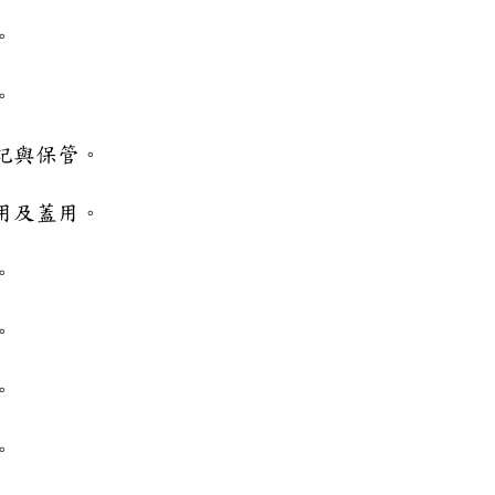
宗旨。
種類。
之登記與保管。
啟用及蓋用。
申請。
事項。
依據。
日期。