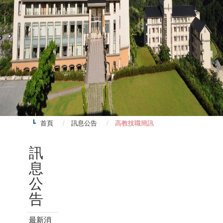
首頁
訊息公告
高教技職簡訊
:::
訊
息
公
告
最新消