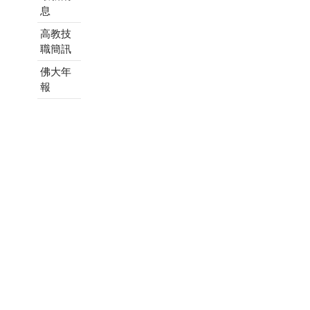
息
高教技
職簡訊
佛大年
報