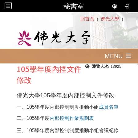
秘書室
:::
回首頁
佛光大學
｜
｜
MENU
105學年度內控文件
瀏覽人次:
13925
修改
佛光大學
105
學年度內部控制文件修改
一、
105
學年度內部控制制度推動小組
成員名單
二、
105
學年度
內部控制作業規劃表
三
、
105
學年度內部控制制度推動小組會議紀錄