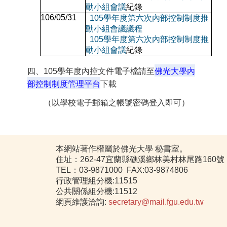
動小組
會議
紀錄
106/05/31
105
學年度第六次內部控制制度推
動小組
會議議程
105
學年度第
六
次內部控制制度推
動小組
會議
紀錄
四、
105
學年度內控文件電子檔請至
佛光大學內
部控制制度管理平台
下載
（以學校電子郵箱之帳號密碼登入即可）
本網站著作權屬於佛光大學 秘書室。
住址：262-47宜蘭縣礁溪鄉林美村林尾路160號
TEL：03-9871000 FAX:03-9874806
行政管理組分機:11515
公共關係組分機:11512
網頁維護洽詢:
secretary@mail.fgu.edu.tw