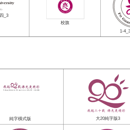
範四_3
校旗
1-4
大20純字版3
純字橫式版