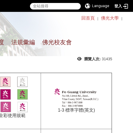
Language
登入
:::
回首頁
佛光大學
｜
｜
度
法規彙編
佛光校友會
瀏覽人次:
31435
1-3 標準字體(英文)
1c全彩使用規範