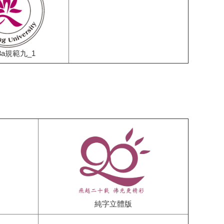
_3a規範九_1
純字立體版