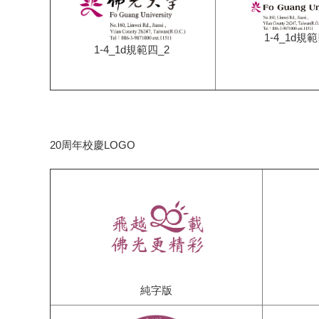
1-4_1d規
1-4_1d規範四_2
20周年校慶LOGO
純字版