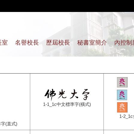
長室
名譽校長
歷屆校長
秘書室簡介
內控制
1-1_1c中文標準字(橫式)
1-2_
準字(直式)