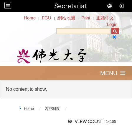
Secretariat
:::
Home
FGU
網站地圖
Print
正體中文
｜
｜
｜
｜
｜
Login
MENU
No content to show.
Home
內控制度
View count:
14105