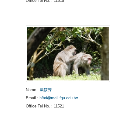
Office Tel No.
: 11515
Name
:
戴筱芳
Email
:
hftai@mail.fgu.edu.tw
Office Tel No.
: 11521