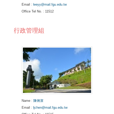
Email
:
leeyy@mail.fgu.edu.tw
Office Tel No.
: 11512
行政管理組
Name
:
陳俐潔
Email
:
ljchen@mail.fgu.edu.tw