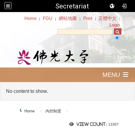
Secretariat
:::
Home
FGU
網站地圖
Print
正體中文
｜
｜
｜
｜
｜
Login
MENU
No content to show.
Home
內控制度
View count:
13307