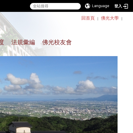
Language
登入
:::
回首頁
佛光大學
｜
｜
度
法規彙編
佛光校友會