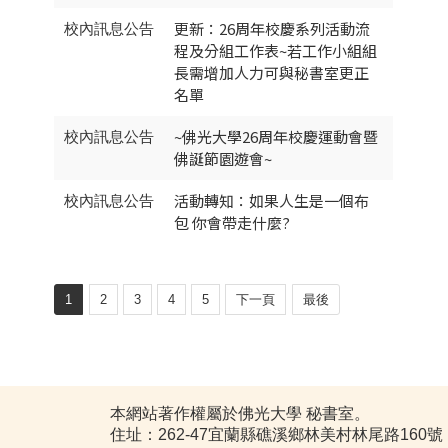
更新：26周年校慶系列活動流
校內訊息公告
程及分組工作表~若工作小組組
長需增加人力可與秘書室更正
名單
~佛光大學26周年校慶運動會暨
校內訊息公告
佛誕節園遊會~
活動轉知：如果人生是一個布
校內訊息公告
包 你會帶走什麼?
1
2
3
4
5
下一頁
最後
本網站著作權屬於佛光大學 秘書室。
住址：262-47宜蘭縣礁溪鄉林美村林尾路160號