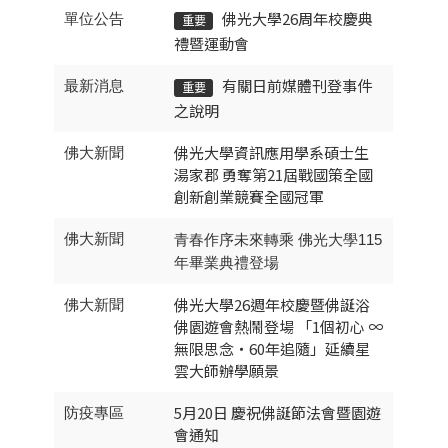
佛光大學26周年校慶典
單位公告
重要
禮暨運動會
有關日前媒體刊登事件
最新消息
重要
之說明
佛光大學資訊應用學系碩士生
佛大新聞
湯家郡 勇奪第21屆戰國策全國
創新創業競賽全國冠軍
佛大新聞
115
青春作序未來轉乘
佛光大學
年畢業典禮登場
佛光大學26週年校慶暨佛誕浴
佛大新聞
佛園遊會熱鬧登場 「1個初心 ∞
無限思念・60年追隨」延續星
雲大師辦學願景
5月20日 慶祝佛誕節法會暨園遊
防疫專區
會通知