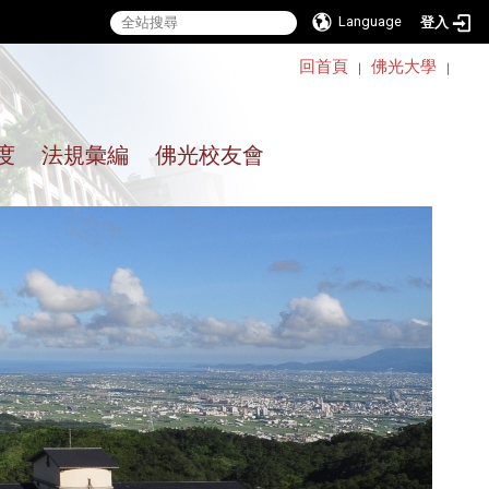
Language
登入
:::
回首頁
佛光大學
｜
｜
度
法規彙編
佛光校友會