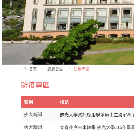
首頁
訊息公告
防疫專區
防疫專區
類別
標題
佛光大學資訊應用學系碩士生湯家郡 
佛大新聞
佛大新聞
115
青春作序未來轉乘
佛光大學
年畢