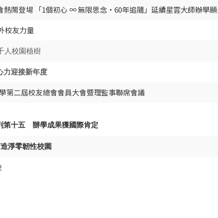
熱鬧登場 「1個初心 ∞ 無限思念・60年追隨」延續星雲大師辦學願
外校友力量
召千人校園植樹
心力迎接新年度
大學第二屆校友總會會員大會暨理監事聯席會議
列第十五 辦學成果獲國際肯定
打造淨零韌性校園
校