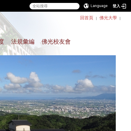
Language
登入
:::
回首頁
佛光大學
｜
｜
度
法規彙編
佛光校友會