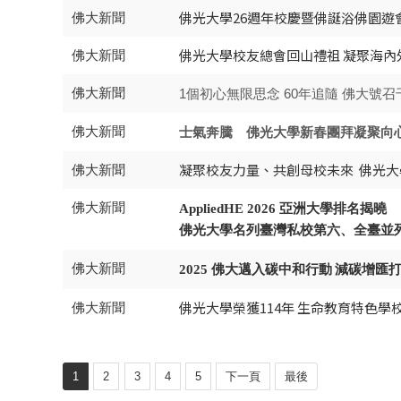
佛光大學26週年校慶暨佛誕浴佛園遊會
佛大新聞
佛光大學校友總會回山禮祖 凝聚海內
佛大新聞
佛大新聞
1個初心無限思念 60年追隨 佛大號
佛大新聞
士氣奔騰 佛光大學新春團拜凝聚向
凝聚校友力量、共創母校未來 佛光
佛大新聞
佛大新聞
AppliedHE 2026
亞洲大學排名揭曉
佛光大學名列臺灣私校第六、全臺並
佛大新聞
2025
佛大邁入碳中和行動
減碳增匯
佛光大學榮獲114年 生命教育特色學
佛大新聞
1
2
3
4
5
下一頁
最後