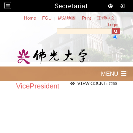
Secretariat
:::
Home
FGU
網站地圖
Print
正體中文
｜
｜
｜
｜
｜
Login
MENU
View count:
7260
VicePresident