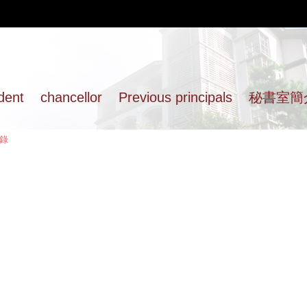
dent
chancellor
Previous principals
秘書室簡
錄