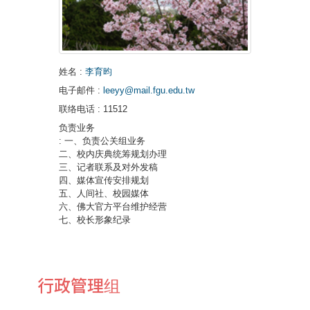
姓名
:
李育昀
电子邮件
:
leeyy@mail.fgu.edu.tw
联络电话
: 11512
负责业务
: 一、负责公关组业务
二、校内庆典统筹规划办理
三、记者联系及对外发稿
四、媒体宣传安排规划
五、人间社、校园媒体
六、佛大官方平台维护经营
七、校长形象纪录
行政管理组