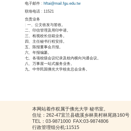
电子邮件
:
hftai@mail.fgu.edu.tw
联络电话
: 11521
负责业务
: 一、公文收发与签收。
二、印信管理及用印申请。
三、检视校长信箱业务。
四、主任秘书行程安排。
五、陈报董事会月报。
六、年报编纂。
七、各项校级会议纪录及校内横向沟通会议。
八、万事屋一站式服务业务。
九、中华民国佛光大学校友总会业务。
本网站着作权属于佛光大学 秘书室。
住址：262-47宜兰县礁溪乡林美村林尾路160号
TEL：03-9871000 FAX:03-9874806
行政管理组分机:11515