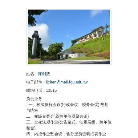
姓名
:
陈俐洁
电子邮件
:
ljchen@mail.fgu.edu.tw
联络电话
: 11515
负责业务
: 一、校级例行会议(行政会议、校务会议) 规划
与统筹
二、校级专案会议(跨单位凝聚共识)
三、全校法规作业(公告格式、法规层级、跨单位
整合)
四、内控作业暨会议，含分层负责明细表作业