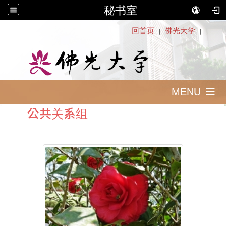
秘书室
:::
回首页
佛光大学
｜
｜
MENU
公共关系组