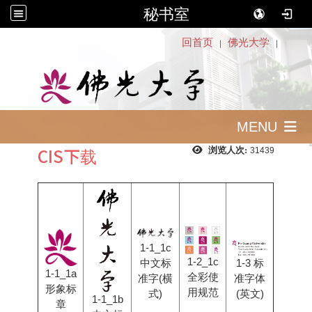
秘书室
:::
回首页
佛光大学
｜
｜
MENU
CIS下载
浏览人次:
31439
1-1_1c
1-2_1c
1-3 标
中文标
1-1_1a
全彩使
准字体
准字(横
形象标
用规范
(英文)
式)
1-1_1b
章