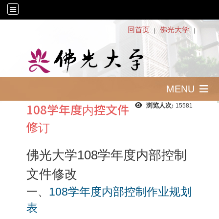
:::
回首页
佛光大学
｜
｜
MENU
108学年度内控文件
浏览人次:
15581
修订
108
佛光大学
学年度内部控制
文件修改
一、
108
学年度内部控制作业规划
表