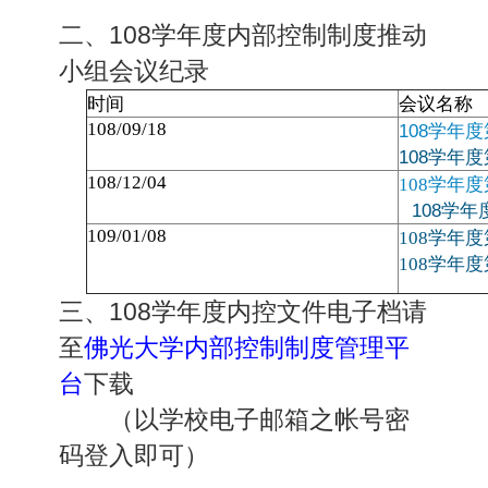
二
、
108
学年度内部控制制度推动
小组会议纪录
时间
会议名称
108/09/18
108
学年度
108
学年度
108/12/04
108学年
108
学年
109/01/08
108学年
108
学年度
三、
108
学年度内控文件电子档请
至
佛光大学内部控制制度管理平
台
下载
（以学校电子邮箱之帐号密
码登入即可）