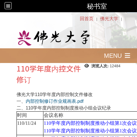
秘书室
:::
回首页
佛光大学
｜
｜
MENU
110学年度内控文件
浏览人次:
12484
修订
佛光大学110学年度内部控制文件修改
一、
内部控制修订作业规画表.pdf
二、110学年度内部控制制度推动小组会议纪录
时间
会议名称
110/11/24
110
学年度内部控制制度推动小组第1
次会议
110
学年度内部控制制度推动小组第1
次会议