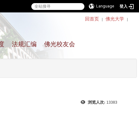
Language
登入
:::
回首页
佛光大学
｜
｜
度
法规汇编
佛光校友会
浏览人次:
13383