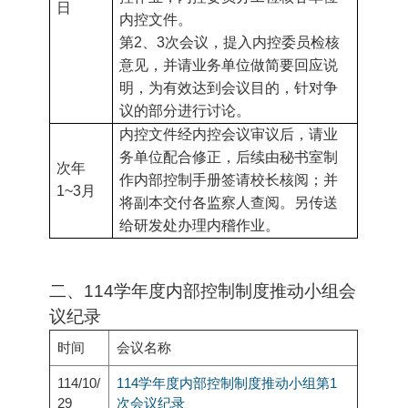
日
内控文件。
第2、3次会议，提入内控委员检核
意见，并请业务单位做简要回应说
明，
为有效达到会议目的，
针对争
议的部分进行讨论。
内控文件经内控会议审议后，请业
务单位配合修正，后续由秘书室制
次年
作内部控制手册签请校长核阅；并
1~3月
将副本交付各监察人查阅。另传送
给研发处办理内稽作业。
二、114学年度内部控制制度推动小组会
议纪录
时间
会议名称
114/10/
114学年度内部控制制度推动小组第1
29
次会议纪录