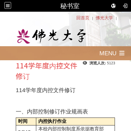
秘书室
:::
回首页
佛光大学
｜
｜
MENU
114学年度内控文件
浏览人次:
5123
修订
114学年度内控文件修订
一、内部控制修订作业规画表
时间
内控执行作业
本校内部控制制度系依据教育部