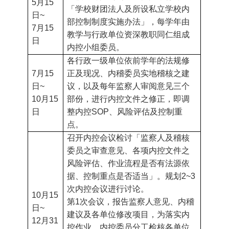
5
月15
「学校财团法人及所设私立学校内
日~
部控制制度实施办法」，每学年由
7
月15
教学与行政单位资深教职同仁组成
日
内控小组委员。
各行政一级单位依前学年的法规修
7
月15
正及现况、内稽委员实地稽核之建
日~
议，以及每年监察人审阅意见三个
10
月15
部份，进行内控文件之修正，即调
日
整内控SOP、风险评估及控制重
点。
召开内控会议检讨「监察人及稽核
委员之审查意见、各项内控文件之
风险评估、作业流程是否有法源依
据、控制重点是否适当」。规划2~3
次内控会议进行讨论。
10
月15
第1次会议，报告监察人意见、内稽
日~
建议及各单位修改项目，为落实内
12
月31
控作业，内控委员分工检核各单位