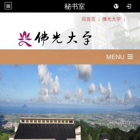
秘书室
:::
回首页
佛光大学
｜
｜
MENU