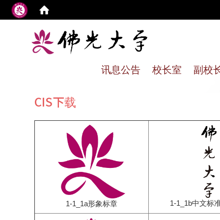
:
讯息公告
校长室
副校
CIS下载
1-1_1b中文标
1-1_1a形象标章