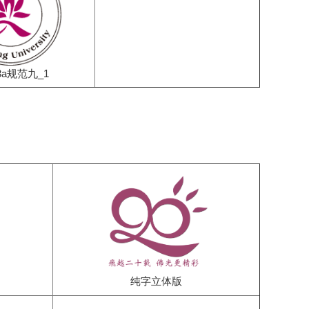
_3a规范九_1
纯字立体版