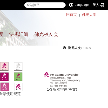
Language
登入
:::
回首页
佛光大学
｜
｜
度
法规汇编
佛光校友会
浏览人次:
31499
1-3 标准字体(英文)
1c全彩使用规范