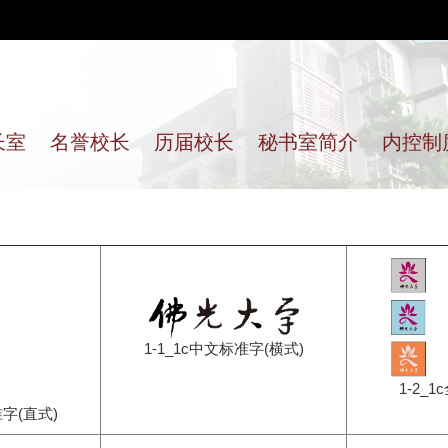
长室
名誉校长
历届校长
秘书室简介
内控制
1-1_1c中文标准字(横式)
1-2_
准字(直式)