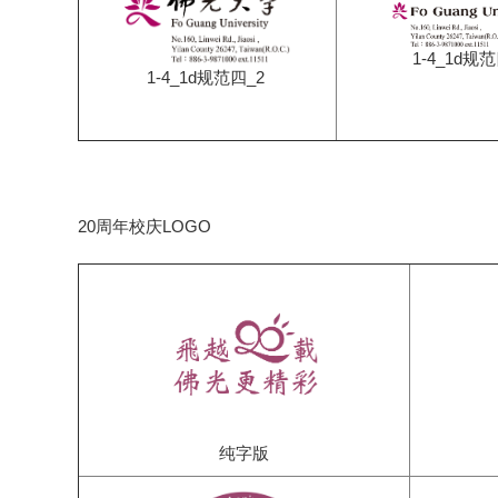
1-4_1d规
1-4_1d规范四_2
20周年校庆LOGO
纯字版