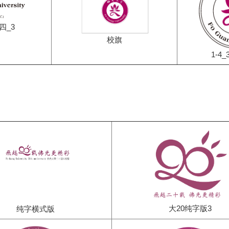
范四_3
校旗
1-4
大20纯字版3
纯字横式版