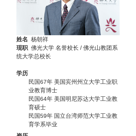
姓名
杨朝祥
现职
佛光大学 名誉校长 / 佛光山教团系
统大学总校长
学历
民国67年 美国宾州州立大学工业职
业教育博士
民国64年 美国明尼苏达大学工业教
育硕士
民国59年 国立台湾师范大学工业教
育学系毕业
资历